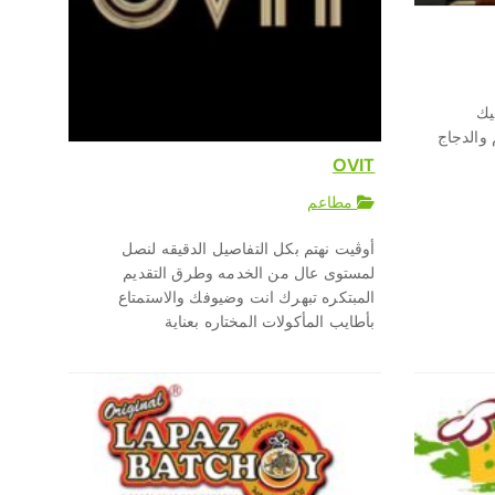
يك
 والدجاج
OVIT
مطاعم
أوڤيت نهتم بكل التفاصيل الدقيقه لنصل
لمستوى عال من الخدمه وطرق التقديم
المبتكره تبهرك انت وضيوفك والاستمتاع
بأطايب المأكولات المختاره بعناية