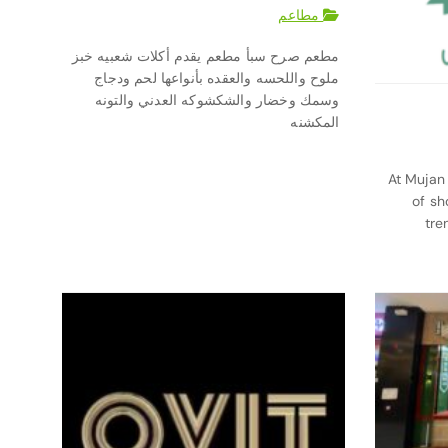
مطاعم
مطعم صرح سبأ مطعم يقدم أكلات شعبيه خبز
ملوح واللحسه والعقده بأنواعها لحم ودجاج
وسمك وخضار والشكشوكه العدني والتونه
المكشنه
At Mujan 
of sh
tre