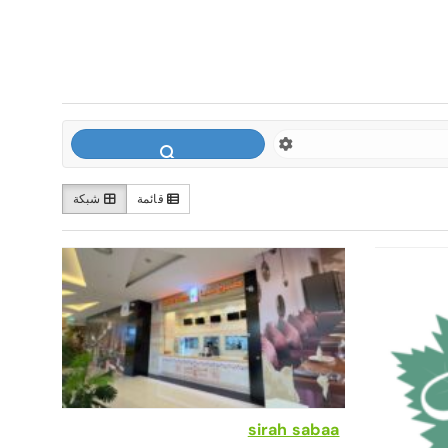
قائمة
شبكة
sirah sabaa