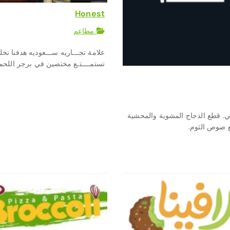
Honest
مطاعم
علامة تجـــاريه ســـعوديه هدفنا نخل
تستمــــتـع مختصين في برجر اللحم
. قطع الدجاج المشوية والمحشية
 صوص الثوم.