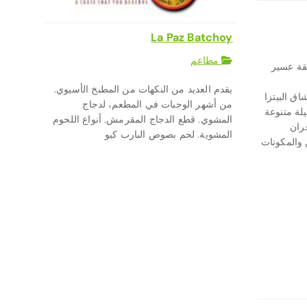
La Paz Batchoy
مطاعم
قة عسير
يقدم العديد من النكهات من المطبخ الأسيوي.
اق البيتزا
من أشهر الوجبات في المطعم، لدجاج
يلة متنوعة
المشوي. قطع الدجاج المقرمش. أنواع اللحوم
فران
المشوية. لحم بصوص البارب كيو
والمكونات