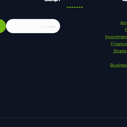
ا
Ap
ل
ب
Investmen
ح
Financi
ث
Strat
ع
ن
Busines
: