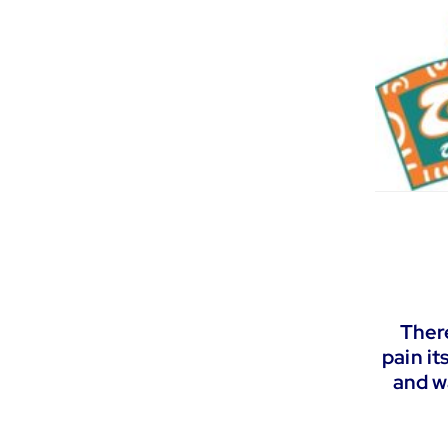
“Ther
pain it
and w