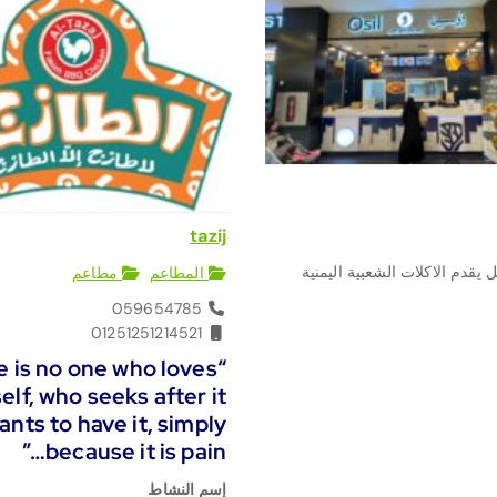
tazij
يقدم الاكلات الشعبية اليمنية
المطاعم
مطاعم
059654785
01251251214521
e is no one who loves
self, who seeks after it
ants to have it, simply
because it is pain…”
إسم النشاط