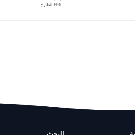
F95 الطازج
ة
البحث