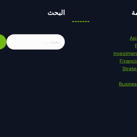
ة
البحث
ا
Ap
ل
ب
Investmen
ح
Financi
ث
Strat
ع
ن
Busines
: