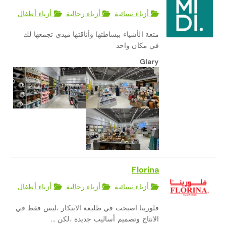
أزياء نسائية
أزياء رجالية
أزياء أطفال
متعة الأشياء ببساطتها وأناقتها ميدي تجمعها لك
في مكان واحد
Glary
Florina
أزياء نسائية
أزياء رجالية
أزياء أطفال
فلورينا اصبحت في طليعة الابتكار ،ليس فقط في
الانتاج وتصميم أساليب جديدة ،لكن ...