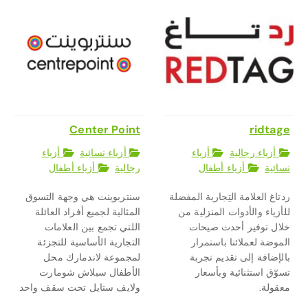
Center Point
ridtage
أزياء رجالية
أزياء
أزياء نسائية
أزياء
نسائية
أزياء أطفال
رجالية
أزياء أطفال
ردتاغ العلامة التِجارية المفضلة
سنتربوينت هي وجهة التسوق
للأزياء والأدوات المنزلية من
المثالية لجميع أفراد العائلة
خلال توفير أحدث صيحات
اللتي تجمع بين العلامات
الموضة لعملائنا باستمرار
التجارية الأساسية للتجزئة
بالإضافة إلى تقديم تجربة
لمجموعة لاندمارك محل
تسوّق استثنائية وبأسعار
الأطفال سبلاش شومارت
معقولة.
ولايف ستايل تحت سقف واحد