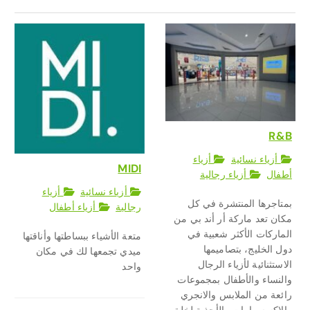
R&B
أزياء نسائية
أزياء
MIDI
أطفال
أزياء رجالية
أزياء نسائية
أزياء
بمتاجرها المنتشرة في كل
رجالية
أزياء أطفال
مكان تعد ماركة أر أند بي من
الماركات الأكثر شعبية في
متعة الأشياء ببساطتها وأناقتها
دول الخليج، بتصاميمها
ميدي تجمعها لك في مكان
الاستثنائية لأزياء الرجال
واحد
والنساء والأطفال بمجموعات
رائعة من الملابس والانجري