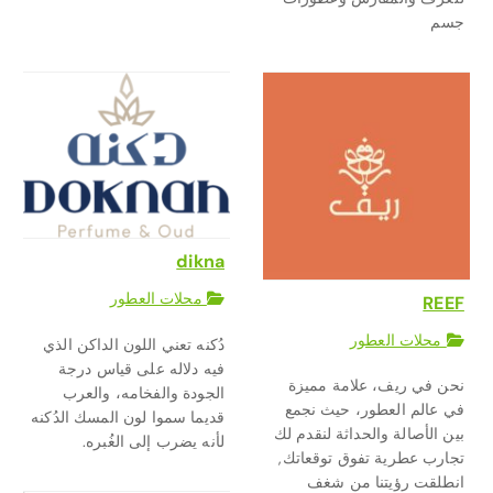
جسم
dikna
محلات العطور
REEF
محلات العطور
دُكنه تعني اللون الداكن الذي
فيه دلاله على قياس درجة
نحن في ريف، علامة مميزة
الجودة والفخامه، والعرب
في عالم العطور، حيث نجمع
قديما سموا لون المسك الدُكنه
بين الأصالة والحداثة لنقدم لك
لأنه يضرب إلى الغُبره.
تجارب عطرية تفوق توقعاتك,
انطلقت رؤيتنا من شغف