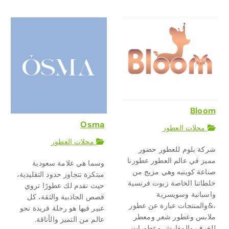
Bloom
Osma
محلات العطور
محلات العطور
شركة بلوم للعطور حضور
مميز في عالم العطور عطورنا
وسما هي علامة سعودية
صناعة كويتيه وهي مزيج من
مبتكرة تتجاوز حدود التقليدية،
خلطاتنا الخاصة زيوت فرنسية
حيث نقدم لك عطورًا تروي
واسبانية وسويسرية
قصص الجاذبية والثقة، كل
،&والمنتجات عبارة عن عطور
عبير فيها هو رحلة فريدة نحو
ملابس وعطور شعر ومعطر
عالم من التميز والأناقة.
للغرف والمفارش وعطورات