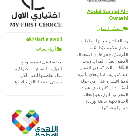
Abdul Samad Al-
Qurashi
محلات العطور
akhtiari alawell
رسالة التى حملتها زجاجات
تحمل علامة عَبْدالصّمد
أزياء نسائية
القُرشيّ، فحواها أن استعمال
العطور يعدّل المزاج ويزيد
مختصة في تصميم وبيع
الطّاقات الحيويّة في الجسم
العبايات النسائية . احترافية
عند مُريديه، كما يتعدّى تأثيره
بكل تفاصيلها لتصل لكي
ليعمّ انتشاره على من حوله
سيدتي بقمة التالق والابداع
أيضًا، لذلك كان هدف شهيد
المحراب الأول، هو إعطاء
الحياة نكهة خاصّة وزيادة
جمالها وحيويّتها