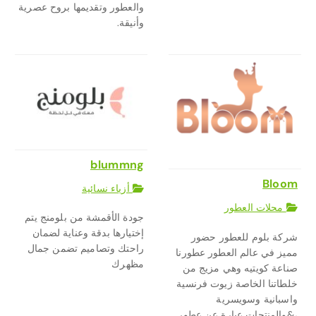
والعطور وتقديمها بروح عصرية
وأنيقة.
blummng
Bloom
أزياء نسائية
محلات العطور
جودة الأقمشة من بلومنج يتم
إختيارها بدقة وعناية لضمان
شركة بلوم للعطور حضور
راحتك وتصاميم تضمن جمال
مميز في عالم العطور عطورنا
مظهرك
صناعة كويتيه وهي مزيج من
خلطاتنا الخاصة زيوت فرنسية
واسبانية وسويسرية
،&والمنتجات عبارة عن عطور