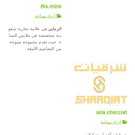
Ats mine
أزياء نسائية
اتزماين
هي
علامة
تجارية
سعو
دية
متخصصة
في
ملابس
النسا
ء،
حيث
تقدم
مجموعة
متنوعة
من
التصاميم
الأنيقة
azia cherciat
أزياء نسائية
شرقيات أفضل تشكيلات