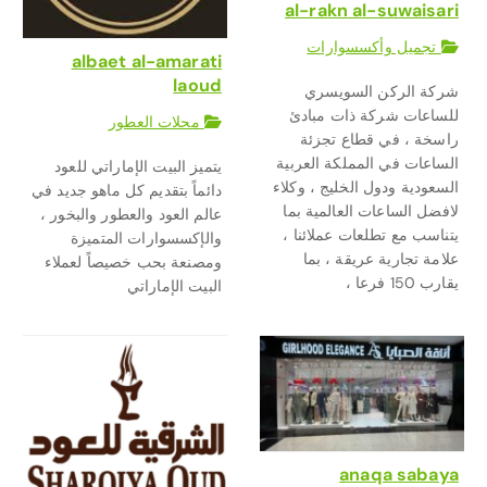
al-rakn al-suwaisari
تجميل وأكسسوارات
albaet al-amarati
laoud
شركة الركن السويسري
للساعات شركة ذات مبادئ
محلات العطور
راسخة ، في قطاع تجزئة
الساعات في المملكة العربية
يتميز البيت الإماراتي للعود
السعودية ودول الخليج ، وكلاء
دائماً بتقديم كل ماهو جديد في
لافضل الساعات العالمية بما
عالم العود والعطور والبخور ،
يتناسب مع تطلعات عملائنا ،
والإكسسوارات المتميزة
علامة تجارية عريقة ، بما
ومصنعة بحب خصيصاً لعملاء
يقارب 150 فرعا ،
البيت الإماراتي
anaqa sabaya