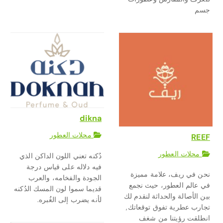
جسم
dikna
محلات العطور
REEF
محلات العطور
دُكنه تعني اللون الداكن الذي
فيه دلاله على قياس درجة
نحن في ريف، علامة مميزة
الجودة والفخامه، والعرب
في عالم العطور، حيث نجمع
قديما سموا لون المسك الدُكنه
بين الأصالة والحداثة لنقدم لك
لأنه يضرب إلى الغُبره.
تجارب عطرية تفوق توقعاتك,
انطلقت رؤيتنا من شغف