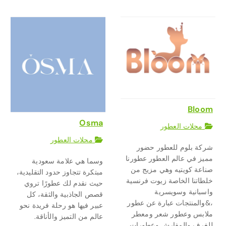
Bloom
Osma
محلات العطور
محلات العطور
شركة بلوم للعطور حضور
مميز في عالم العطور عطورنا
وسما هي علامة سعودية
صناعة كويتيه وهي مزيج من
مبتكرة تتجاوز حدود التقليدية،
خلطاتنا الخاصة زيوت فرنسية
حيث نقدم لك عطورًا تروي
واسبانية وسويسرية
قصص الجاذبية والثقة، كل
،&والمنتجات عبارة عن عطور
عبير فيها هو رحلة فريدة نحو
ملابس وعطور شعر ومعطر
عالم من التميز والأناقة.
للغرف والمفارش وعطورات