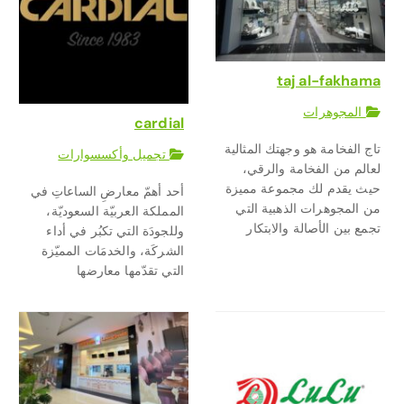
taj al-fakhama
المجوهرات
cardial
تاج الفخامة هو وجهتك المثالية
تجميل وأكسسوارات
لعالم من الفخامة والرقي،
حيث يقدم لك مجموعة مميزة
أحد أهمّ معارضِ الساعاتِ في
من المجوهرات الذهبية التي
المملكة العربيّة السعوديّة،
تجمع بين الأصالة والابتكار
وللجودَة التي تكبُر في أداء
الشركَة، والخدمَات المميّزة
التي تقدّمها معارضها