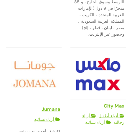
الأوسط وسوق الخليج ، و 85
متجرًا في 9 دول (الإمارات
العربية المتحدة ، الكويت ،
المملكة العربية السعودية ،
مصر ، لبنان ، قطر ، إلخ)
وحضور عبر الإنترنت.
City Max
Jumana
أزياء أطفال
أزياء
أزياء نسائية
رجالية
أزياء نسائية
اكتشف أحدث تصميمات