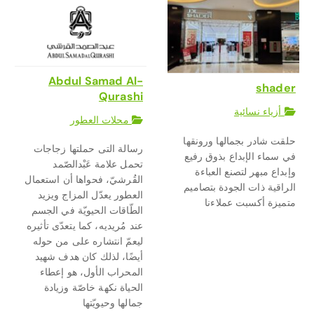
Abdul Samad Al-
shader
Qurashi
أزياء نسائية
محلات العطور
حلقت شادر بجمالها ورونقها
رسالة التى حملتها زجاجات
في سماء الإبداع بذوق رفيع
تحمل علامة عَبْدالصّمد
وإبداع مبهر لتصنع العباءة
القُرشيّ، فحواها أن استعمال
الراقية ذات الجودة بتصاميم
العطور يعدّل المزاج ويزيد
متميزة أكسبت عملاءنا
الطّاقات الحيويّة في الجسم
عند مُريديه، كما يتعدّى تأثيره
ليعمّ انتشاره على من حوله
أيضًا، لذلك كان هدف شهيد
المحراب الأول، هو إعطاء
الحياة نكهة خاصّة وزيادة
جمالها وحيويّتها