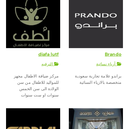
diafa lutf
Brando
أزياء نسائية
الترفيه
براندو علامة تجارية سعودية
مركز ضيافة الاطفال مجهز
متخصصة بالازياء النسائية
للمواليد للاطفال من سن
الولادة الى سن الخمس
سنوات او ست سنوات