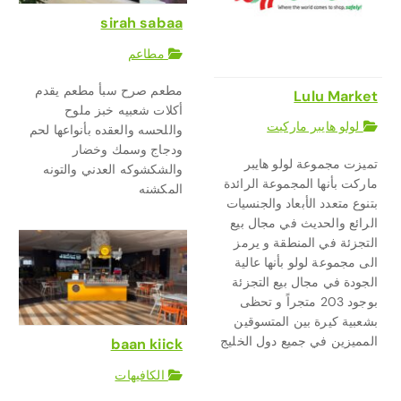
sirah sabaa
مطاعم
مطعم صرح سبأ مطعم يقدم
Lulu Market
أكلات شعبيه خبز ملوح
لولو هايبر ماركيت
واللحسه والعقده بأنواعها لحم
ودجاج وسمك وخضار
تميزت مجموعة لولو هايبر
والشكشوكه العدني والتونه
ماركت بأنها المجموعة الرائدة
المكشنه
بتنوع متعدد الأبعاد والجنسيات
الرائع والحديث في مجال بيع
التجزئة في المنطقة و يرمز
الى مجموعة لولو بأنها عالية
الجودة في مجال بيع التجزئة
بوجود 203 متجراً و تحظى
بشعبية كيرة بين المتسوقين
المميزين في جميع دول الخليج
baan kiick
الكافيهات