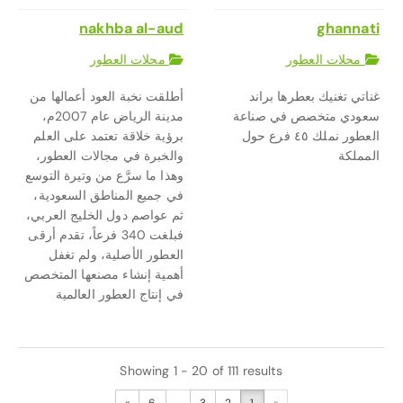
nakhba al-aud
ghannati
محلات العطور
محلات العطور
غناتي تغنيك بعطرها براند
أطلقت نخبة العود أعمالها من
سعودي متخصص في صناعة
مدينة الرياض عام 2007م،
العطور نملك ٤٥ فرع حول
برؤية خلاقة تعتمد على العلم
المملكة
والخبرة في مجالات العطور،
وهذا ما سرَّع من وتيرة التوسع
في جميع المناطق السعودية،
ثم عواصم دول الخليج العربي،
فبلغت 340 فرعاً، تقدم أرقى
العطور الأصلية، ولم تغفل
أهمية إنشاء مصنعها المتخصص
في إنتاج العطور العالمية
Showing 1 - 20 of 111 results