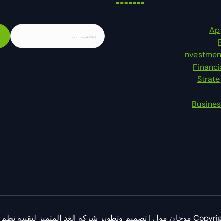
ا
Ap
ل
ب
Investmen
ح
Financi
ث
Strat
ع
ن
Busines
:
لغد المتميز لتقنية نظم والمعلومات